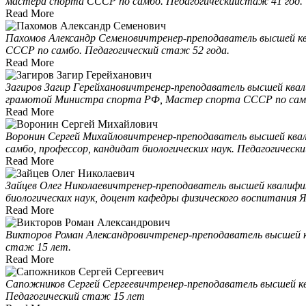
мастера спорта СССР по самбо. Педагогическийстаж 41 год.
Read More
Пахомов Александр Семенович
тренер-преподаватель высшей кв
СССР по самбо. Педагогический стаж 52 года.
Read More
Загиров Загир Герейханович
тренер-преподаватель высшей квал
грамотой Министра спорта РФ, Мастер спорта СССР по самб
Read More
Воронин Сергей Михайлович
тренер-преподаватель высшей ква
самбо, профессор, кандидат биологических наук. Педагогическ
Read More
Зайцев Олег Николаевич
тренер-преподаватель высшей квалифи
биологических наук, доцент кафедры физического воспитания 
Read More
Викторов Роман Александрович
тренер-преподаватель высшей к
стаж 15 лет.
Read More
Сапожников Сергей Сергеевич
тренер-преподаватель высшей к
Педагогический стаж 15 лет