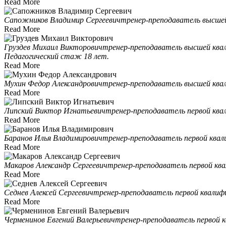
Read More
Сапожников Владимир Сергеевич
тренер-преподаватель высшей
Read More
Груздев Михаил Викторович
тренер-преподаватель высшей квал
Педагогический стаж 18 лет.
Read More
Мухин Федор Александрович
тренер-преподаватель высшей квал
Read More
Липский Виктор Игнатьевич
тренер-преподаватель первой ква
Read More
Баранов Илья Владимирович
тренер-преподаватель первой квал
Read More
Макаров Александр Сергеевич
тренер-преподаватель первой кв
Read More
Седнев Алексей Сергеевич
тренер-преподаватель первой квалиф
Read More
Черменинов Евгений Валерьевич
тренер-преподаватель первой к