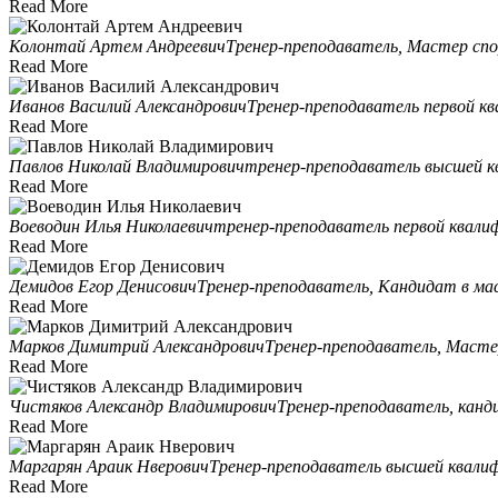
Read More
Колонтай Артем Андреевич
Тренер-преподаватель, Мастер спо
Read More
Иванов Василий Александрович
Тренер-преподаватель первой к
Read More
Павлов Николай Владимирович
тренер-преподаватель высшей к
Read More
Воеводин Илья Николаевич
тренер-преподаватель первой квали
Read More
Демидов Егор Денисович
Тренер-преподаватель, Кандидат в ма
Read More
Марков Димитрий Александрович
Тренер-преподаватель, Мастер
Read More
Чистяков Александр Владимирович
Тренер-преподаватель, канд
Read More
Маргарян Араик Нверович
Тренер-преподаватель высшей квали
Read More