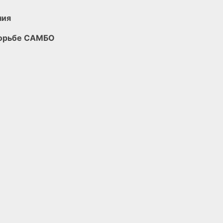
ния
борьбе САМБО